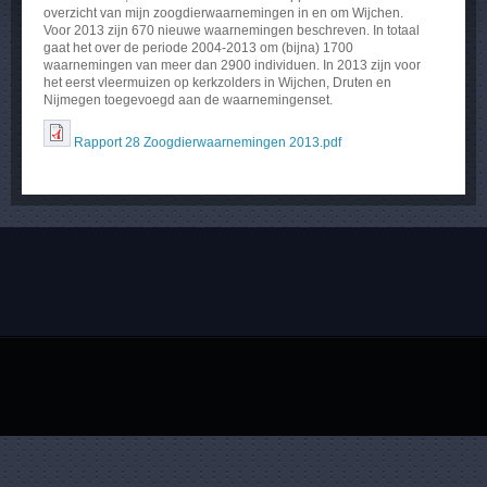
overzicht van mijn zoogdierwaarnemingen in en om Wijchen.
Voor 2013 zijn 670 nieuwe waarnemingen beschreven. In totaal
gaat het over de periode 2004-2013 om (bijna) 1700
waarnemingen van meer dan 2900 individuen. In 2013 zijn voor
het eerst vleermuizen op kerkzolders in Wijchen, Druten en
Nijmegen toegevoegd aan de waarnemingenset.
Rapport 28 Zoogdierwaarnemingen 2013.pdf